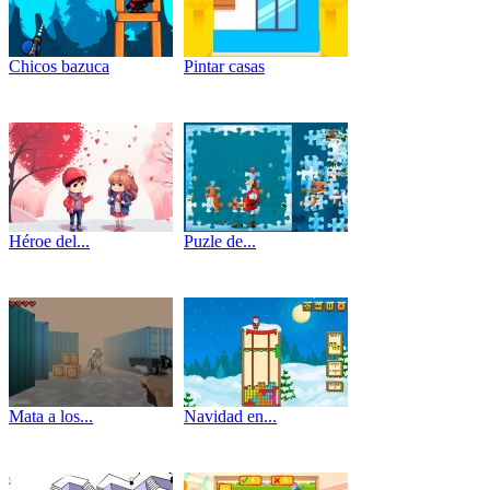
Chicos bazuca
Pintar casas
Héroe del...
Puzle de...
Mata a los...
Navidad en...