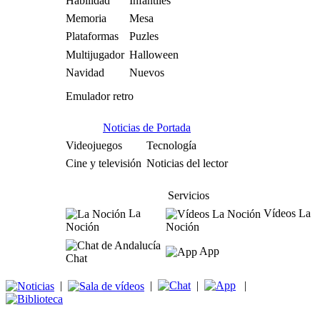
Habilidad
Infantiles
Memoria
Mesa
Plataformas
Puzles
Multijugador
Halloween
Navidad
Nuevos
Emulador retro
Noticias de Portada
Videojuegos
Tecnología
Cine y televisión
Noticias del lector
Servicios
La
Vídeos La
Noción
Noción
App
Chat
|
|
|
|