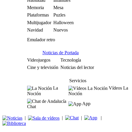
Habilidad
Infantiles
Memoria
Mesa
Plataformas
Puzles
Multijugador
Halloween
Navidad
Nuevos
Emulador retro
Noticias de Portada
Videojuegos
Tecnología
Cine y televisión
Noticias del lector
Servicios
La
Vídeos La
Noción
Noción
App
Chat
|
|
|
|