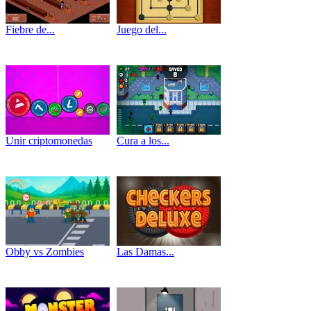
Fiebre de...
Juego del...
Unir criptomonedas
Cura a los...
Obby vs Zombies
Las Damas...