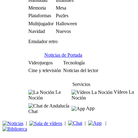
Habilidad
Infantiles
Memoria
Mesa
Plataformas
Puzles
Multijugador
Halloween
Navidad
Nuevos
Emulador retro
Noticias de Portada
Videojuegos
Tecnología
Cine y televisión
Noticias del lector
Servicios
La
Vídeos La
Noción
Noción
App
Chat
|
|
|
|