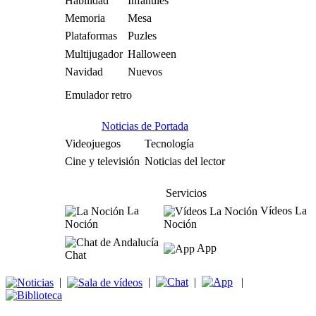
Habilidad
Infantiles
Memoria
Mesa
Plataformas
Puzles
Multijugador
Halloween
Navidad
Nuevos
Emulador retro
Noticias de Portada
Videojuegos
Tecnología
Cine y televisión
Noticias del lector
Servicios
La
Vídeos La
Noción
Noción
App
Chat
|
|
|
|