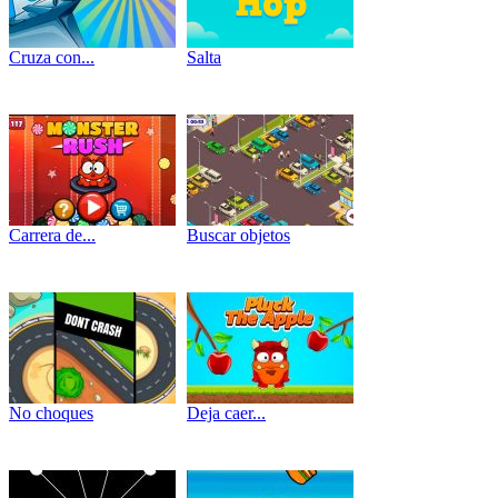
Cruza con...
Salta
Carrera de...
Buscar objetos
No choques
Deja caer...