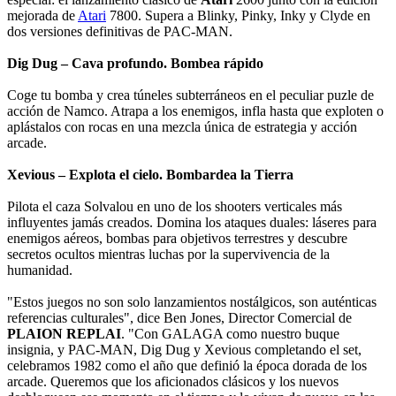
mejorada de
Atari
7800. Supera a Blinky, Pinky, Inky y Clyde en
dos versiones definitivas de PAC-MAN.
Dig Dug – Cava profundo. Bombea rápido
Coge tu bomba y crea túneles subterráneos en el peculiar puzle de
acción de Namco. Atrapa a los enemigos, infla hasta que exploten o
aplástalos con rocas en una mezcla única de estrategia y acción
arcade.
Xevious – Explota el cielo. Bombardea la Tierra
Pilota el caza Solvalou en uno de los shooters verticales más
influyentes jamás creados. Domina los ataques duales: láseres para
enemigos aéreos, bombas para objetivos terrestres y descubre
secretos ocultos mientras luchas por la supervivencia de la
humanidad.
"Estos juegos no son solo lanzamientos nostálgicos, son auténticas
referencias culturales", dice Ben Jones, Director Comercial de
PLAION REPLAI
. "Con GALAGA como nuestro buque
insignia, y PAC-MAN, Dig Dug y Xevious completando el set,
celebramos 1982 como el año que definió la época dorada de los
arcade. Queremos que los aficionados clásicos y los nuevos