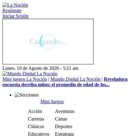
Regístrate
Iniciar Sesión
Lunes, 10 de Agosto de 2026 - 5:21 am
Mini juegos La Noción
|
Mundo Digital La Noción
|
Reveladora
encuesta derriba mitos: el promedio de edad de los...
Mini Juegos
Acción
Aventuras
Carreras
Cartas
Clásicos
Deportes
Educativos
Estrategia