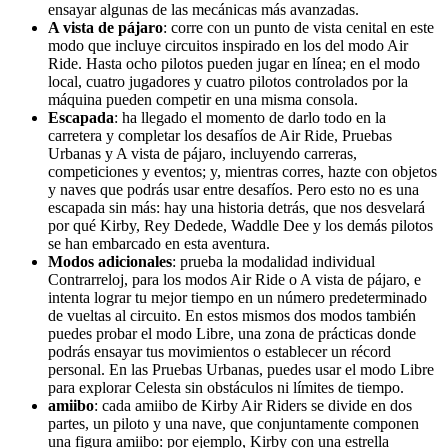
ensayar algunas de las mecánicas más avanzadas.
A vista de pájaro
: corre con un punto de vista cenital en este
modo que incluye circuitos inspirado en los del modo Air
Ride. Hasta ocho pilotos pueden jugar en línea; en el modo
local, cuatro jugadores y cuatro pilotos controlados por la
máquina pueden competir en una misma consola.
Escapada
: ha llegado el momento de darlo todo en la
carretera y completar los desafíos de Air Ride, Pruebas
Urbanas y A vista de pájaro, incluyendo carreras,
competiciones y eventos; y, mientras corres, hazte con objetos
y naves que podrás usar entre desafíos. Pero esto no es una
escapada sin más: hay una historia detrás, que nos desvelará
por qué Kirby, Rey Dedede, Waddle Dee y los demás pilotos
se han embarcado en esta aventura.
Modos adicionales
: prueba la modalidad individual
Contrarreloj, para los modos Air Ride o A vista de pájaro, e
intenta lograr tu mejor tiempo en un número predeterminado
de vueltas al circuito. En estos mismos dos modos también
puedes probar el modo Libre, una zona de prácticas donde
podrás ensayar tus movimientos o establecer un récord
personal. En las Pruebas Urbanas, puedes usar el modo Libre
para explorar Celesta sin obstáculos ni límites de tiempo.
amiibo
: cada amiibo de Kirby Air Riders se divide en dos
partes, un piloto y una nave, que conjuntamente componen
una figura amiibo: por ejemplo, Kirby con una estrella