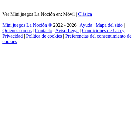
Ver Mini juegos La Noción en: Móvil |
Clásica
Mini juegos La Noción ®
2022 - 2026 |
Ayuda
|
Mapa del sitio
|
Quienes somos
|
Contacto
|
Aviso Legal
|
Condiciones de Uso y
Privacidad
|
Política de cookies
|
Preferencias del consentimiento de
cookies