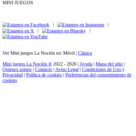
MINI JUEGOS
|
|
|
|
Ver Mini juegos La Noción en: Móvil |
Clásica
Mini juegos La Noción ®
2022 - 2026 |
Ayuda
|
Mapa del sitio
|
Quienes somos
|
Contacto
|
Aviso Legal
|
Condiciones de Uso y
Privacidad
|
Política de cookies
|
Preferencias del consentimiento de
cookies