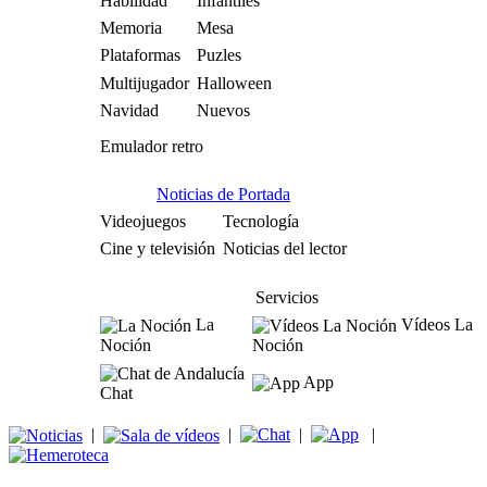
Habilidad
Infantiles
Memoria
Mesa
Plataformas
Puzles
Multijugador
Halloween
Navidad
Nuevos
Emulador retro
Noticias de Portada
Videojuegos
Tecnología
Cine y televisión
Noticias del lector
Servicios
La
Vídeos La
Noción
Noción
App
Chat
|
|
|
|