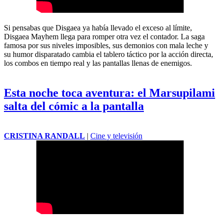
Si pensabas que Disgaea ya había llevado el exceso al límite,
Disgaea Mayhem llega para romper otra vez el contador. La saga
famosa por sus niveles imposibles, sus demonios con mala leche y
su humor disparatado cambia el tablero táctico por la acción directa,
los combos en tiempo real y las pantallas llenas de enemigos.
Esta noche toca aventura: el Marsupilami
salta del cómic a la pantalla
CRISTINA RANDALL
|
Cine y televisión