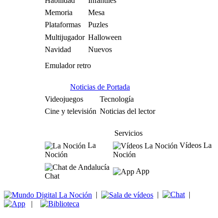
Habilidad
Infantiles
Memoria
Mesa
Plataformas
Puzles
Multijugador
Halloween
Navidad
Nuevos
Emulador retro
Noticias de Portada
Videojuegos
Tecnología
Cine y televisión
Noticias del lector
Servicios
La
Vídeos La
Noción
Noción
App
Chat
|
|
|
|