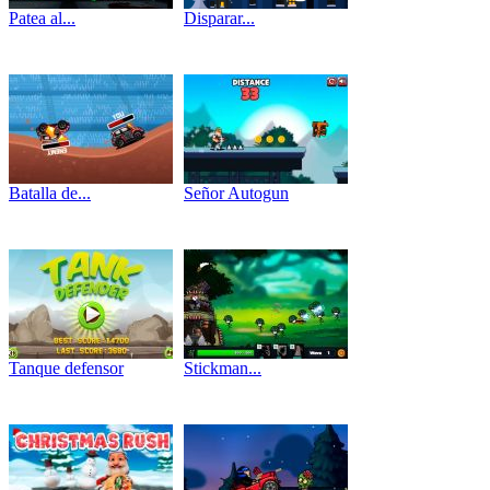
Patea al...
Disparar...
Batalla de...
Señor Autogun
Tanque defensor
Stickman...