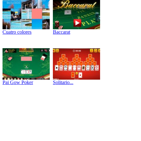
Cuatro colores
Baccarat
Pai Gow Poker
Solitario...