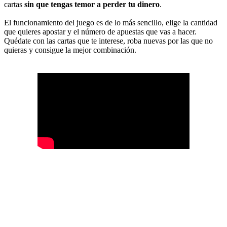
cartas
sin que tengas temor a perder tu dinero
.
El funcionamiento del juego es de lo más sencillo, elige la cantidad
que quieres apostar y el número de apuestas que vas a hacer.
Quédate con las cartas que te interese, roba nuevas por las que no
quieras y consigue la mejor combinación.