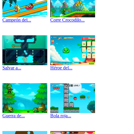
Campeón del...
Corre Crocodilo...
Salvar a...
Héroe del...
Guerra de...
Bola roja...