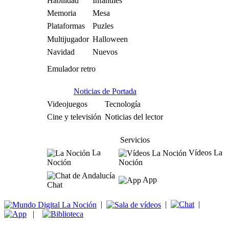
Habilidad
Infantiles
Memoria
Mesa
Plataformas
Puzles
Multijugador
Halloween
Navidad
Nuevos
Emulador retro
Noticias de Portada
Videojuegos
Tecnología
Cine y televisión
Noticias del lector
Servicios
La
Vídeos La
Noción
Noción
App
Chat
|
|
|
|