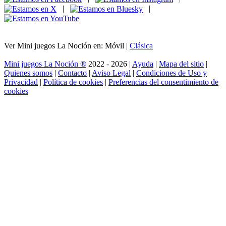
|
|
Ver Mini juegos La Noción en: Móvil |
Clásica
Mini juegos La Noción ®
2022 - 2026 |
Ayuda
|
Mapa del sitio
|
Quienes somos
|
Contacto
|
Aviso Legal
|
Condiciones de Uso y
Privacidad
|
Política de cookies
|
Preferencias del consentimiento de
cookies