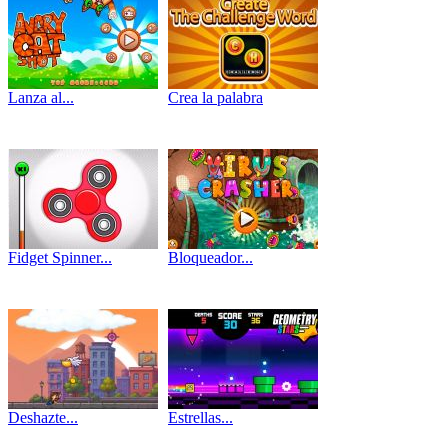
Lanza al...
Crea la palabra
Fidget Spinner...
Bloqueador...
Deshazte...
Estrellas...