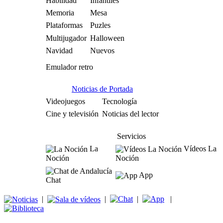
Habilidad
Infantiles
Memoria
Mesa
Plataformas
Puzles
Multijugador
Halloween
Navidad
Nuevos
Emulador retro
Noticias de Portada
Videojuegos
Tecnología
Cine y televisión
Noticias del lector
Servicios
La
Vídeos La
Noción
Noción
App
Chat
|
|
|
|