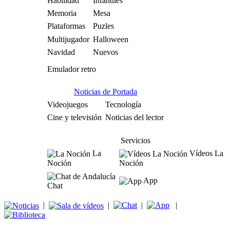
Habilidad
Infantiles
Memoria
Mesa
Plataformas
Puzles
Multijugador
Halloween
Navidad
Nuevos
Emulador retro
Noticias de Portada
Videojuegos
Tecnología
Cine y televisión
Noticias del lector
Servicios
La
Vídeos La
Noción
Noción
App
Chat
|
|
|
|