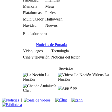
Habilidad
Infantiles
Memoria
Mesa
Plataformas
Puzles
Multijugador
Halloween
Navidad
Nuevos
Emulador retro
Noticias de Portada
Videojuegos
Tecnología
Cine y televisión
Noticias del lector
Servicios
La
Vídeos La
Noción
Noción
App
Chat
|
|
|
|