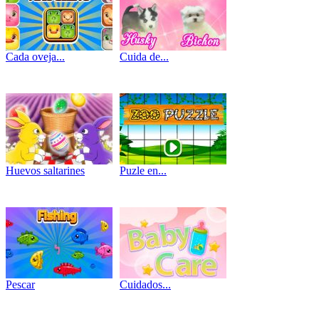
Cada oveja...
Cuida de...
Huevos saltarines
Puzle en...
Pescar
Cuidados...