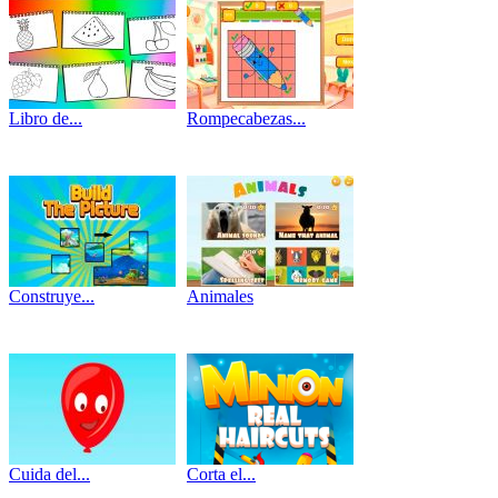
Libro de...
Rompecabezas...
Construye...
Animales
Cuida del...
Corta el...