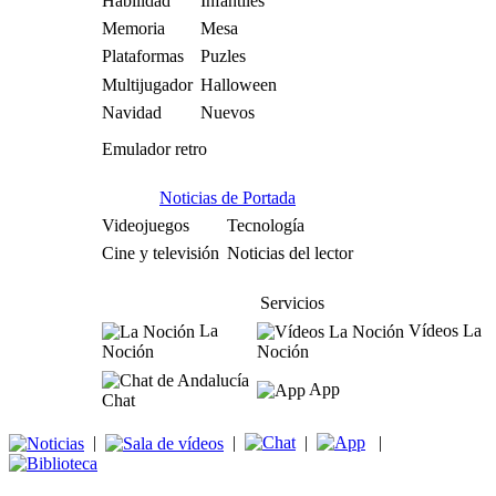
Habilidad
Infantiles
Memoria
Mesa
Plataformas
Puzles
Multijugador
Halloween
Navidad
Nuevos
Emulador retro
Noticias de Portada
Videojuegos
Tecnología
Cine y televisión
Noticias del lector
Servicios
La
Vídeos La
Noción
Noción
App
Chat
|
|
|
|