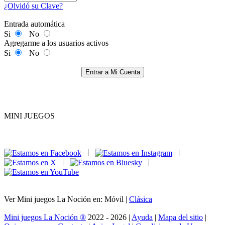
¿Olvidó su Clave?
Entrada automática
Si
No
Agregarme a los usuarios activos
Si
No
Entrar a Mi Cuenta
MINI JUEGOS
|
|
|
|
Ver Mini juegos La Noción en: Móvil |
Clásica
Mini juegos La Noción ®
2022 - 2026 |
Ayuda
|
Mapa del sitio
|