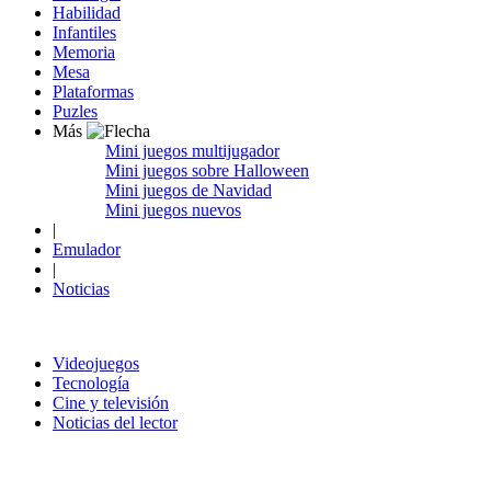
Habilidad
Infantiles
Memoria
Mesa
Plataformas
Puzles
Más
Mini juegos multijugador
Mini juegos sobre Halloween
Mini juegos de Navidad
Mini juegos nuevos
|
Emulador
|
Noticias
Videojuegos
Tecnología
Cine y televisión
Noticias del lector