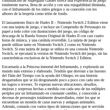
continuación de Supergiant Games ofrece una experiencia de juego
totalmente nueva, llena de acción y con una rejugabilidad ilimitada,
con el Inframundo de los mitos griegos y su conexión con los
albores de la brujería como telón de fondo.
El lanzamiento físico de Hades II – Nintendo Switch 2 Edition viene
con una tarjeta de juego, e incluye un Compendio de Personajes en
papel a todo color con ilustraciones del juego, un código de
descarga de la Banda Sonora Original de Hades II con casi cuatro
horas de música, y una carátula reversible. La tarjeta de juego se
puede utilizar tanto en Nintendo Switch 2 como en Nintendo
Switch. Si esta tarjeta de juego se utiliza en una consola Nintendo
Switch, se ejecutará la version de Nintendo Switch del juego, sin las
características exclusivas de la Nintendo Switch 2 Edition.
Encarnarás a la Princesa inmortal del Inframundo, y explorarás un
mundo más extenso y elaborado. Tendrás que derrotar a las huestes
del Titán del Tiempo con la ayuda del Olimpo, en una historia
desgarradora que se irá desgranando poco a poco con cada uno de
tus logros o reveses. Te esperan nuevas ubicaciones, desafíos,
mejoras y sorpresas hechas a medida con cada uno de tus múltiples
periplos por un Inframundo en constante cambio, y conocerás a
decenas de personajes totalmente desarrollados, entre los que se
encuentran un montón de caras nuevas y antiguas amistades.
Además, contarás con varios tipos de interacciones que te servirán