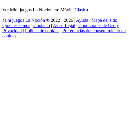
Ver Mini juegos La Noción en: Móvil |
Clásica
Mini juegos La Noción ®
2022 - 2026 |
Ayuda
|
Mapa del sitio
|
Quienes somos
|
Contacto
|
Aviso Legal
|
Condiciones de Uso y
Privacidad
|
Política de cookies
|
Preferencias del consentimiento de
cookies