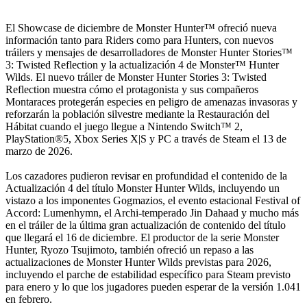
El Showcase de diciembre de Monster Hunter™ ofreció nueva
información tanto para Riders como para Hunters, con nuevos
tráilers y mensajes de desarrolladores de Monster Hunter Stories™
3: Twisted Reflection y la actualización 4 de Monster™ Hunter
Wilds. El nuevo tráiler de Monster Hunter Stories 3: Twisted
Reflection muestra cómo el protagonista y sus compañeros
Montaraces protegerán especies en peligro de amenazas invasoras y
reforzarán la población silvestre mediante la Restauración del
Hábitat cuando el juego llegue a Nintendo Switch™ 2,
PlayStation®5, Xbox Series X|S y PC a través de Steam el 13 de
marzo de 2026.
Los cazadores pudieron revisar en profundidad el contenido de la
Actualización 4 del título Monster Hunter Wilds, incluyendo un
vistazo a los imponentes Gogmazios, el evento estacional Festival of
Accord: Lumenhymn, el Archi-temperado Jin Dahaad y mucho más
en el tráiler de la última gran actualización de contenido del título
que llegará el 16 de diciembre. El productor de la serie Monster
Hunter, Ryozo Tsujimoto, también ofreció un repaso a las
actualizaciones de Monster Hunter Wilds previstas para 2026,
incluyendo el parche de estabilidad específico para Steam previsto
para enero y lo que los jugadores pueden esperar de la versión 1.041
en febrero.