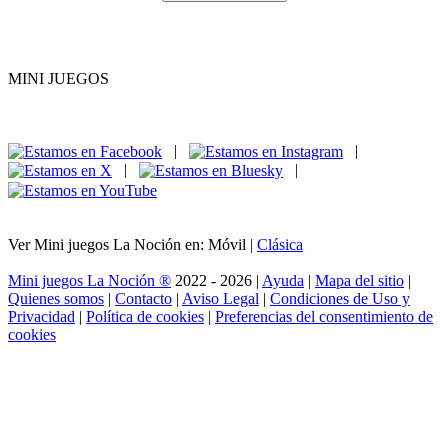
MINI JUEGOS
|
|
|
|
Ver Mini juegos La Noción en: Móvil |
Clásica
Mini juegos La Noción ®
2022 - 2026 |
Ayuda
|
Mapa del sitio
|
Quienes somos
|
Contacto
|
Aviso Legal
|
Condiciones de Uso y
Privacidad
|
Política de cookies
|
Preferencias del consentimiento de
cookies