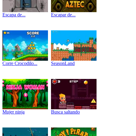
Escapa de...
Escapar de...
Corre Crocodilo...
SeasonLand
Mujer ninja
Busca saltando