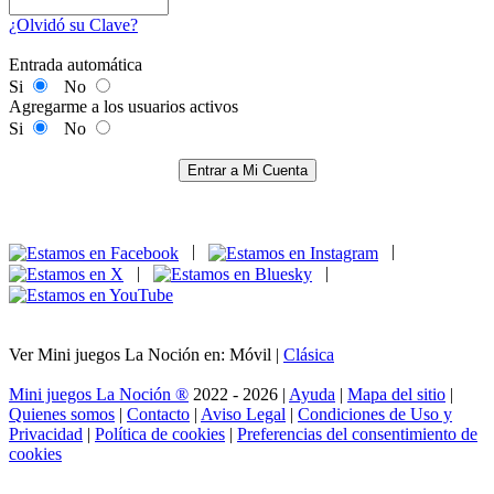
¿Olvidó su Clave?
Entrada automática
Si
No
Agregarme a los usuarios activos
Si
No
Entrar a Mi Cuenta
|
|
|
|
Ver Mini juegos La Noción en: Móvil |
Clásica
Mini juegos La Noción ®
2022 - 2026 |
Ayuda
|
Mapa del sitio
|
Quienes somos
|
Contacto
|
Aviso Legal
|
Condiciones de Uso y
Privacidad
|
Política de cookies
|
Preferencias del consentimiento de
cookies