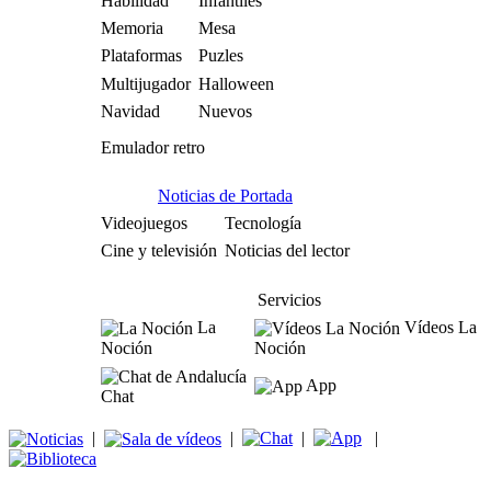
Habilidad
Infantiles
Memoria
Mesa
Plataformas
Puzles
Multijugador
Halloween
Navidad
Nuevos
Emulador retro
Noticias de Portada
Videojuegos
Tecnología
Cine y televisión
Noticias del lector
Servicios
La
Vídeos La
Noción
Noción
App
Chat
|
|
|
|