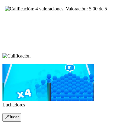
Luchadores
🪄Jugar