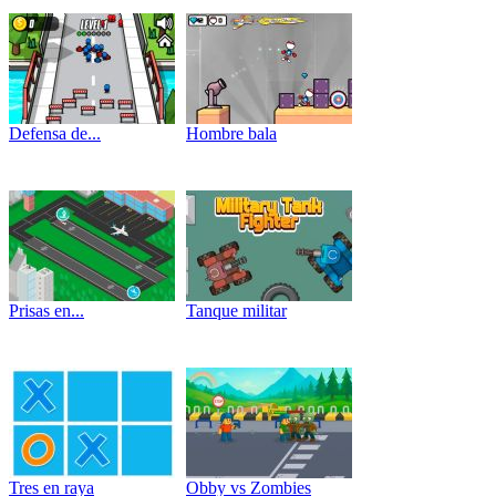
Defensa de...
Hombre bala
Prisas en...
Tanque militar
Tres en raya
Obby vs Zombies