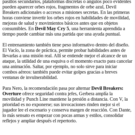
pasillos secundarios, plataformas discretas o ángulos poco evidentes
pueden aparecer orbes rojos, fragmentos de orbe azul, Devil
Breakers adicionales o accesos a misiones secretas. En las primeras
horas conviene invertir los orbes rojos en habilidades de movilidad,
mejoras de salud y movimientos básicos antes que en objetos
consumibles. En
Devil May Cry 5
, una herramienta aprendida a
tiempo puede cambiar más una partida que una ayuda puntual.
El entrenamiento también tiene peso informativo dentro del diseño.
El Vacío, la zona de práctica, permite probar habilidades antes de
llevarlas a una misión real. Allí se entiende mejor el alcance de un
ataque, la utilidad de una esquiva o el momento exacto para cancelar
una animación. Saltar, por ejemplo, no solo sirve para iniciar
combos aéreos: también puede evitar golpes gracias a breves
ventanas de invulnerabilidad.
Para Nero, la recomendación pasa por alternar
Devil Breakers:
Overture
ofrece seguridad contra jefes, Gerbera amplía la
movilidad y Punch Line mantiene la presión a distancia. Con V, la
prioridad es no exponerse; sus invocaciones rinden mejor si el
jugador lee el escenario y conserva margen de reacción. Con Dante,
lo más sensato es empezar con pocas armas y estilos, consolidar
reflejos y ampliar después el repertorio.