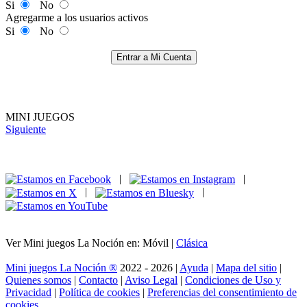
Si
No
Agregarme a los usuarios activos
Si
No
Entrar a Mi Cuenta
MINI JUEGOS
Siguiente
|
|
|
|
Ver Mini juegos La Noción en: Móvil |
Clásica
Mini juegos La Noción ®
2022 - 2026 |
Ayuda
|
Mapa del sitio
|
Quienes somos
|
Contacto
|
Aviso Legal
|
Condiciones de Uso y
Privacidad
|
Política de cookies
|
Preferencias del consentimiento de
cookies