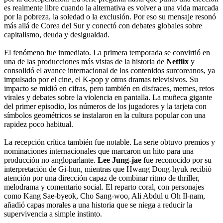
es realmente libre cuando la alternativa es volver a una vida marcada
por la pobreza, la soledad o la exclusión. Por eso su mensaje resonó
más allá de Corea del Sur y conectó con debates globales sobre
capitalismo, deuda y desigualdad.
El fenómeno fue inmediato. La primera temporada se convirtió en
una de las producciones más vistas de la historia de
Netflix
y
consolidó el avance internacional de los contenidos surcoreanos, ya
impulsado por el cine, el K-pop y otros dramas televisivos. Su
impacto se midió en cifras, pero también en disfraces, memes, retos
virales y debates sobre la violencia en pantalla. La muñeca gigante
del primer episodio, los números de los jugadores y la tarjeta con
símbolos geométricos se instalaron en la cultura popular con una
rapidez poco habitual.
La recepción crítica también fue notable. La serie obtuvo premios y
nominaciones internacionales que marcaron un hito para una
producción no angloparlante.
Lee Jung-jae
fue reconocido por su
interpretación de Gi-hun, mientras que Hwang Dong-hyuk recibió
atención por una dirección capaz de combinar ritmo de thriller,
melodrama y comentario social. El reparto coral, con personajes
como Kang Sae-byeok, Cho Sang-woo, Ali Abdul u Oh Il-nam,
añadió capas morales a una historia que se niega a reducir la
supervivencia a simple instinto.