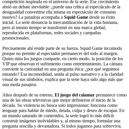
competición inspirada en el universo de la serie. Ese crecimiento
abrió un debate inevitable: ¿puede una crítica al espectáculo de la
desigualdad convertirse ella misma en espectáculo de consumo
masivo? La paradoja acompaña a
Squid Game
desde su éxito
inicial. La serie denuncia la mercantilización de la vida humana,
pero al mismo tiempo se transformó en una marca global,
reproducida en plataformas, redes sociales y campañas
promocionales.
Precisamente ahí reside parte de su fuerza. Squid Game incomoda
porque no permite al espectador permanecer del todo al margen.
Quien mira los juegos comparte, en cierto modo, la posición de los
VIP que observan el sufrimiento como entretenimiento. La cámara
convierte la curiosidad en una pregunta ética: ¿por qué seguimos
mirando? Esa incomodidad, unida al pulso narrativo y a la claridad
visual de sus símbolos, explica que la serie haya sido algo más que
una moda pasajera.
Años después de su estreno,
El juego del calamar
permanece como
una de las obras televisivas que mejor definieron el inicio de la
década. Su violencia no busca solo impresionar; funciona como
lenguaje para hablar de miedo, deuda, culpa y deseo de escapar. En
un mundo saturado de contenidos, la serie logró lo más difícil:
construir imágenes inolvidables y, al mismo tiempo, formular una
pregunta sencilla y devastadora. Si todos jugamos para sobrevivir,