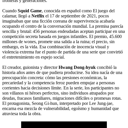
fronteras y generaciones.
Cuando
Squid Game
, conocida en español como El juego del
calamar, llegó a
Netflix
el 17 de septiembre de 2021, pocos
imaginaban que una ficción coreana de supervivencia acabaría
ocupando el centro de la conversación mundial. La premisa parecía
sencilla y brutal: 456 personas endeudadas aceptan participar en una
competición secreta basada en juegos infantiles. El premio, 45.600
millones de wones, promete una salida a la ruina; el precio, sin
embargo, es la vida. Esa combinación de inocencia visual y
violencia extrema fue el punto de partida de una serie que convirtió
el entretenimiento en espejo social.
El creador, guionista y director
Hwang Dong-hyuk
concibió la
historia años antes de que pudiera producirse. Su idea nacía de una
preocupación concreta: cómo las presiones económicas, la
precariedad y la competencia feroz pueden empujar a personas
corrientes hacia decisiones límite. En la serie, los participantes no
son villanos ni héroes perfectos, sino individuos atrapados por
deudas, fracasos familiares, migraciones difíciles o promesas rotas.
El protagonista, Seong Gi-hun, interpretado por Lee Jung-jae,
encarna esa mezcla de vulnerabilidad, egoísmo y humanidad que
atraviesa toda la obra.