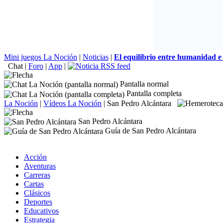
Mini juegos La Noción
|
Noticias
|
El equilibrio entre humanidad e 
Chat
|
Foro
|
App
|
Pantalla normal
Pantalla completa
La Noción
|
Vídeos La Noción
|
San Pedro Alcántara
San Pedro Alcántara
Guía de San Pedro Alcántara
Acción
Aventuras
Carreras
Cartas
Clásicos
Deportes
Educativos
Estrategia