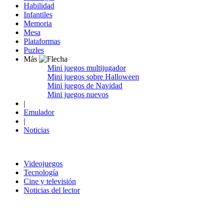
Habilidad
Infantiles
Memoria
Mesa
Plataformas
Puzles
Más
Mini juegos multijugador
Mini juegos sobre Halloween
Mini juegos de Navidad
Mini juegos nuevos
|
Emulador
|
Noticias
Videojuegos
Tecnología
Cine y televisión
Noticias del lector