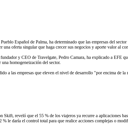
Pueblo Español de Palma, ha determinado que las empresas del sector tur
cer una oferta singular que haga crecer sus negocios y aporte valor al c
ador y CEO de Travelgate, Pedro Camara, ha explicado a EFE que la ide
r una homogeneización del sector.
o a las empresas que eleven el nivel de desarrollo "por encima de la m
ift, reveló que el 55 % de los viajeros ya recurre a aplicaciones ba
2 % le daría el control total para que realice acciones complejas o mod