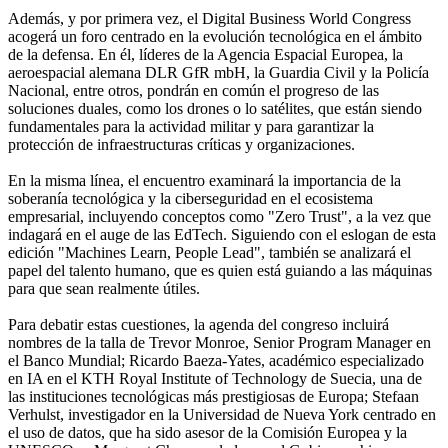
Además, y por primera vez, el Digital Business World Congress
acogerá un foro centrado en la evolución tecnológica en el ámbito
de la defensa. En él, líderes de la Agencia Espacial Europea, la
aeroespacial alemana DLR GfR mbH, la Guardia Civil y la Policía
Nacional, entre otros, pondrán en común el progreso de las
soluciones duales, como los drones o lo satélites, que están siendo
fundamentales para la actividad militar y para garantizar la
protección de infraestructuras críticas y organizaciones.
En la misma línea, el encuentro examinará la importancia de la
soberanía tecnológica y la ciberseguridad en el ecosistema
empresarial, incluyendo conceptos como "Zero Trust", a la vez que
indagará en el auge de las EdTech. Siguiendo con el eslogan de esta
edición "Machines Learn, People Lead", también se analizará el
papel del talento humano, que es quien está guiando a las máquinas
para que sean realmente útiles.
Para debatir estas cuestiones, la agenda del congreso incluirá
nombres de la talla de Trevor Monroe, Senior Program Manager en
el Banco Mundial; Ricardo Baeza-Yates, académico especializado
en IA en el KTH Royal Institute of Technology de Suecia, una de
las instituciones tecnológicas más prestigiosas de Europa; Stefaan
Verhulst, investigador en la Universidad de Nueva York centrado en
el uso de datos, que ha sido asesor de la Comisión Europea y la