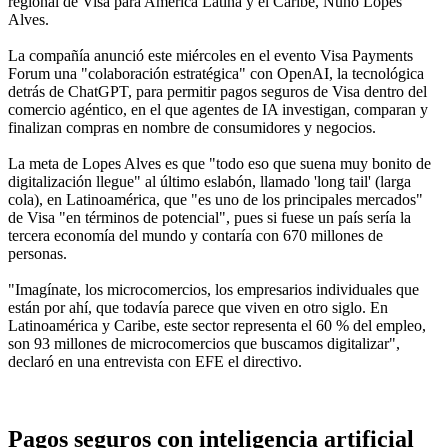
regional de Visa para América Latina y el Caribe, Nuno Lopes
Alves.
La compañía anunció este miércoles en el evento Visa Payments
Forum una "colaboración estratégica" con OpenAI, la tecnológica
detrás de ChatGPT, para permitir pagos seguros de Visa dentro del
comercio agéntico, en el que agentes de IA investigan, comparan y
finalizan compras en nombre de consumidores y negocios.
La meta de Lopes Alves es que "todo eso que suena muy bonito de
digitalización llegue" al último eslabón, llamado 'long tail' (larga
cola), en Latinoamérica, que "es uno de los principales mercados"
de Visa "en términos de potencial", pues si fuese un país sería la
tercera economía del mundo y contaría con 670 millones de
personas.
"Imagínate, los microcomercios, los empresarios individuales que
están por ahí, que todavía parece que viven en otro siglo. En
Latinoamérica y Caribe, este sector representa el 60 % del empleo,
son 93 millones de microcomercios que buscamos digitalizar",
declaró en una entrevista con EFE el directivo.
Pagos seguros con inteligencia artificial