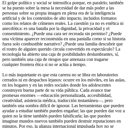
El golpe político y social se intensifica porque, en paralelo, también
se ha puesto sobre la mesa la necesidad de dar más poder a las
personas sobre su propia imagen en plena era de la inteligencia
artificial y de los contenidos de alto impacto, incluidos formatos
como los relatos de crímenes reales. La cuestión ya no es estética ni
anecdótica: es una batalla por la dignidad, la privacidad y el
consentimiento. ¿Puede una cara ser recreada sin permiso? ¿Puede
una víctima aparecer reconstruida en una pantalla como si su historia
fuera solo combustible narrativo? ¿Puede una familia descubrir que
el rostro de alguien querido circula convertido en espectáculo? La
tecnología ha abierto una caja de posibilidades deslumbrantes, sí,
pero también una caja de riesgos que amenaza con tragarse
cualquier frontera ética si no se actúa a tiempo.
Lo más inquietante es que esta carrera no se libra en laboratorios
cerrados ni en despachos lejanos: ocurre en los móviles, en las aulas,
en los hogares y en las redes sociales donde los adolescentes
construyen buena parte de su vida pública. Cada avance trae
promesas enormes —educación personalizada, accesibilidad,
creatividad, asistencia médica, traducción instantánea—, pero
también una sombra difícil de ignorar. Las herramientas que pueden
ayudar a estudiar también pueden engañar; las que pueden dar voz a
quien no la tiene también pueden falsificarla; las que pueden
imaginar mundos nuevos también pueden destruir reputaciones en
minutos. Por eso, la alianza internacional impulsada hoy no se