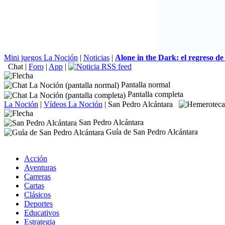
Mini juegos La Noción
|
Noticias
|
Alone in the Dark: el regreso de
Chat
|
Foro
|
App
|
Pantalla normal
Pantalla completa
La Noción
|
Vídeos La Noción
|
San Pedro Alcántara
San Pedro Alcántara
Guía de San Pedro Alcántara
Acción
Aventuras
Carreras
Cartas
Clásicos
Deportes
Educativos
Estrategia