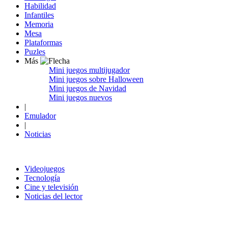
Habilidad
Infantiles
Memoria
Mesa
Plataformas
Puzles
Más
Mini juegos multijugador
Mini juegos sobre Halloween
Mini juegos de Navidad
Mini juegos nuevos
|
Emulador
|
Noticias
Videojuegos
Tecnología
Cine y televisión
Noticias del lector