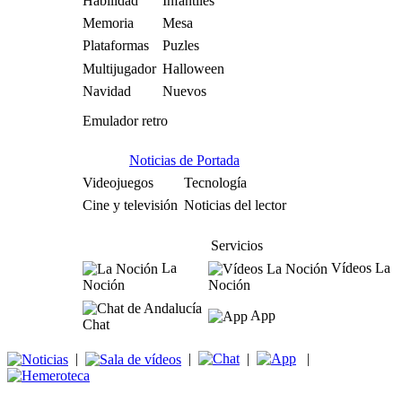
Habilidad
Infantiles
Memoria
Mesa
Plataformas
Puzles
Multijugador
Halloween
Navidad
Nuevos
Emulador retro
Noticias de Portada
Videojuegos
Tecnología
Cine y televisión
Noticias del lector
Servicios
La
Vídeos La
Noción
Noción
App
Chat
|
|
|
|